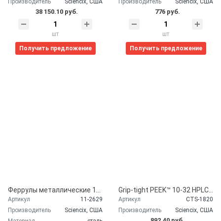
Производитель
Sciencix, США
Производитель
Sciencix, США
38 150.10 руб.
776 руб.
шт
шт
Получить предложение
Получить предложение
Феррулы металлические 1/16" Ferrule 303 Stainless Steel for 1/16" OD Tubing, 10/pk
Grip-tight PEEK™ 10-32 HPLC Column Plug Sciencix, США CTS-1820
Артикул
11-2629
Артикул
CTS-1820
Производитель
Sciencix, США
Производитель
Sciencix, США
892.40 руб.
Материал
сталь