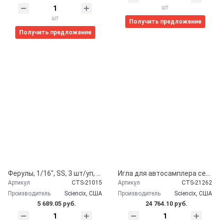
шт
шт
Получить предложение
Получить предложение
Ферулы, 1/16", SS, 3 шт/уп, аналог артикул Shimadzu 228-16000-17, Old # 228-16000-10, 228-16000-84 , Sciencix, США
Игла для автосамплера серии 20, аналог артикул Shimadzu 228-41024-94 , Sciencix, США
Артикул
CTS-21015
Артикул
CTS-21262
Производитель
Sciencix, США
Производитель
Sciencix, США
5 689.05 руб.
24 764.10 руб.