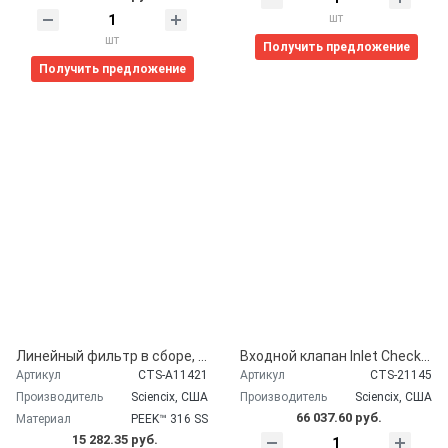
шт
шт
Получить предложение
Получить предложение
Линейный фильтр в сборе, аналог Shimadzu, артикул 228-35871-96, Sciencix, США
Входной клапан Inlet Check Valve аналог артикул Shimadzu 228-48249-96 Old# 228-48249-91, 228-45704-91, 228-45557-91, Sciencix, США CTS-21145
Артикул
CTS-A11421
Артикул
CTS-21145
Производитель
Sciencix, США
Производитель
Sciencix, США
66 037.60 руб.
Материал
PEEK™ 316 SS
15 282.35 руб.