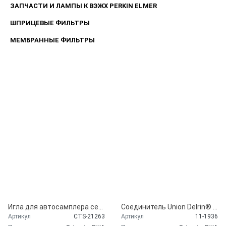
ЗАПЧАСТИ И ЛАМПЫ К ВЭЖХ PERKIN ELMER
ШПРИЦЕВЫЕ ФИЛЬТРЫ
МЕМБРАННЫЕ ФИЛЬТРЫ
Игла для автосамплера серии 20, Pt Coated, аналог артикул Shimadzu 228-41024-93 , Sciencix, США CTS-21263
Соединитель Union Delrin® с 1/4-28 портами (только корпус Union)
Артикул
CTS-21263
Артикул
11-1936