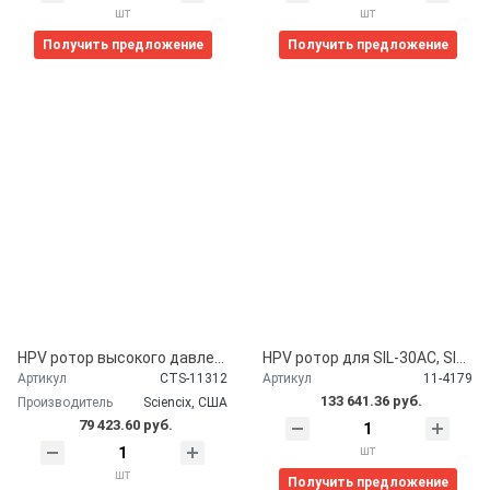
шт
шт
Получить предложение
Получить предложение
HPV ротор высокого давления аналог артикул Shimadzu 228-41310-92, Sciencix, США
HPV ротор для SIL-30AC, SIL-30ACMP, OEM аналог артикул Shimadzu 228-52139-00 Sciencix, США 11-4179
Артикул
CTS-11312
Артикул
11-4179
133 641.36 руб.
Производитель
Sciencix, США
79 423.60 руб.
шт
шт
Получить предложение