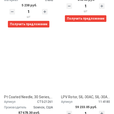
5 238 руб.
шт
шт
Получить предложение
Получить предложение
Pt Coated Needle, 30 Series, Comparable to OEM # 228-41024-95, 5041629(Sciex™) Sciencix, США CTS-21261
LPV Rotor, SIL-30AC, SIL-30ACMP, Comparable to OEM # 228-51922-00 Sciencix, США 11-4180
Артикул
CTS-21261
Артикул
11-4180
59 233.05 руб.
Производитель
Sciencix, США
87 678.30 руб.