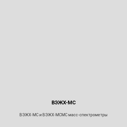
ВЭЖХ-МС
ВЭЖХ-МС и ВЭЖХ-МСМС масс-спектрометры