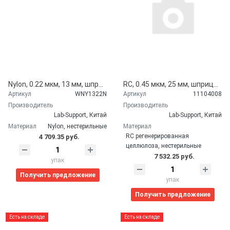
Nylon, 0.22 мкм, 13 мм, шприцевые фильтры WS, зеленые, 100 шт/уп, Lab-Support, Китай WNY1322N 11012201
RC, 0.45 мкм, 25 мм, шприцевые фильтры, регенерированная целлюлоза, гидрофильные, голубые, 100 шт./уп., Lab-Support, Китай 11104008
Артикул
WNY1322N
Артикул
11104008
Производитель
Производитель
Lab-Support, Китай
Lab-Support, Китай
Материал
Nylon, нестерильные
Материал
RC регенерированная
4 709.35 руб.
целлюлоза, нестерильные
7 532.25 руб.
упак
Получить предложение
упак
Получить предложение
Есть на складе
Есть на складе