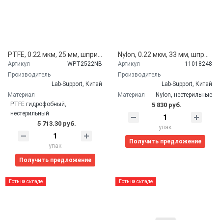
PTFE, 0.22 мкм, 25 мм, шприцевые фильтры WS, фиолетовые, 100 шт/уп. Lab-Support, Китай WPT2522NB
Nylon, 0.22 мкм, 33 мм, шприцевые фильтры, желтые, 50 шт/уп, Lab-Support, Китай SLNY3322N 11018248
Артикул
WPT2522NB
Артикул
11018248
Производитель
Производитель
Lab-Support, Китай
Lab-Support, Китай
Материал
Материал
Nylon, нестерильные
PTFE гидрофобный,
5 830 руб.
нестерильный
5 713.30 руб.
упак
Получить предложение
упак
Получить предложение
Есть на складе
Есть на складе