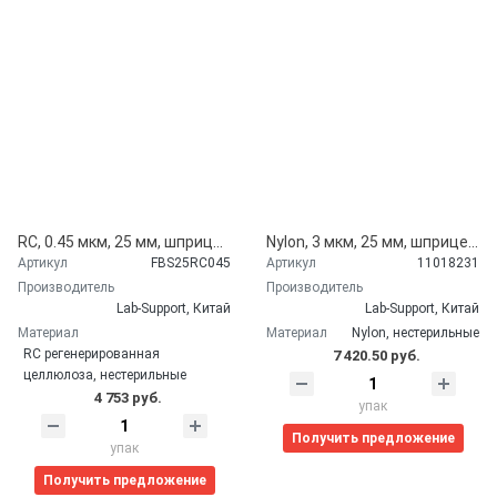
RC, 0.45 мкм, 25 мм, шприцевые фильтры, регенерированная целлюлоза, гидрофильные, голубые, 100 шт./уп., Lab-Support, Китай FBS25RC045
Nylon, 3 мкм, 25 мм, шприцевые фильтры 100 шт/уп, Lab-Support, Китай 11018231
Артикул
FBS25RC045
Артикул
11018231
Производитель
Производитель
Lab-Support, Китай
Lab-Support, Китай
Материал
Материал
Nylon, нестерильные
RC регенерированная
7 420.50 руб.
целлюлоза, нестерильные
4 753 руб.
упак
Получить предложение
упак
Получить предложение