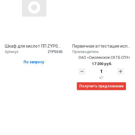
Шкаф для кислот ПП ZYP0045 ( 1090*460*1650 мм.)
Первичная аттестация испытательного оборудования с выдачей аттестата и протокола первичной аттестации
Артикул
ZYP0045
Производитель
ОАО «Смоленское СКТБ СПУ»
По запросу
17 200 руб.
шт
Получить предложение