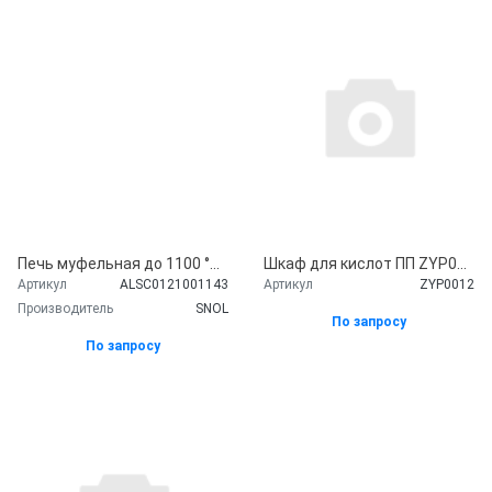
Печь муфельная до 1100 °С, 4 л, керамика, 1 программа, СНОЛ-4/1100, SNOL
Шкаф для кислот ПП ZYP0012 45 л ( 590х460х890 мм.)
Артикул
ALSC0121001143
Артикул
ZYP0012
Производитель
SNOL
По запросу
По запросу