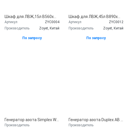
Шкаф для ЛВЖ,15л В560хШ430хГ430мм, сталь 1мм, порошковая краска, двойные стенки, циллиндрический замок с ключами, герметичный поддон, 2 вентиляционных отверстия, полка оцинкованная, стальная 1 шт., опоры регулируемые 4 шт. 35 кг, Zoyet, Китай
Шкаф для ЛВЖ,45л В890хШ590хГ460мм, сталь 1мм, порошковая краска, двойные стенки, циллиндрический замок с ключами, герметичный поддон, 2 вентиляционных отверстия, полка оцинкованная, стальная 1 шт., опоры регулируемые 4 шт. 56 кг, Zoyet, Китай
Артикул
ZYC0004
Артикул
ZYC0012
Производитель
Zoyet, Китай
Производитель
Zoyet, Китай
По запросу
По запросу
Генератор азота Simplex WC 42 EVO
Генератор азота Duplex AB 52 Evo
Производитель
Производитель