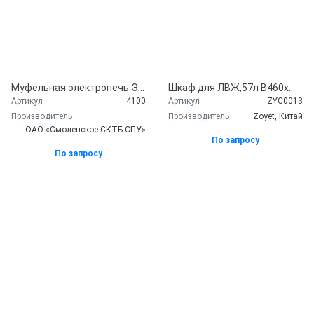
Муфельная электропечь ЭКПС-5К, 5 л,тип СНОЛ до 1100 С, МКУ, без вытяжки, ОАО «Смоленское СКТБ СПУ», Россия
Шкаф для ЛВЖ,57л В460хШ1090хГ460мм, сталь 1мм, порошковая краска, двойная дверь, циллиндрический замок с ключами, герметичный поддон, 2 вентиляционных отверстия, полка оцинкованная, стальная 1 шт., опоры регулируемые 4 шт. 65 кг, Zoyet, Китай
Артикул
4100
Артикул
ZYC0013
Производитель
Производитель
Zoyet, Китай
ОАО «Смоленское СКТБ СПУ»
По запросу
По запросу