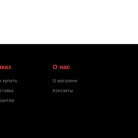
аказ
О нас
к купить
О магазине
ставка
Контакты
рантия