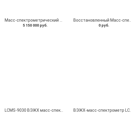
Масс-спектрометрический детектор Agilent 6120 Quadrupole LC/MS восстановенный,Agilent Technologies, США
Восстановленный Масс-спектрометрический детектор с тройным квадру
5 150 000 руб.
0 руб.
LCMS-9030 ВЭЖХ масс-спектрометр, Shimadzu, Япония
ВЭЖХ-масс-спектрометр LCMS-