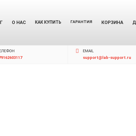
ГАРАНТИЯ
Г
О НАС
КАК КУПИТЬ
КОРЗИНА
Д
ЕЛЕФОН
EMAIL
79162603117
support@lab-support.ru