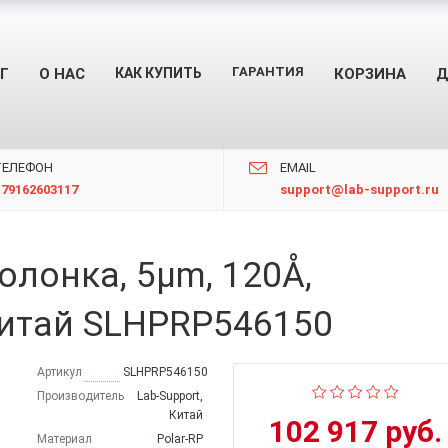
ГАРАНТИЯ
Г
О НАС
КАК КУПИТЬ
КОРЗИНА
Д
TЕЛЕФОН
EMAIL
+79162603117
support@lab-support.ru
олонка, 5μm, 120Å,
 Китай SLHPRP546150
Артикул
SLHPRP546150
Производитель
Lab-Support,
Китай
102 917 руб.
Материал
Polar-RP