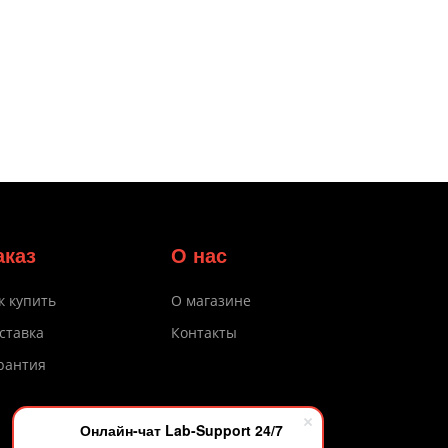
аказ
О нас
к купить
О магазине
ставка
Контакты
рантия
Онлайн-чат Lab-Support 24/7