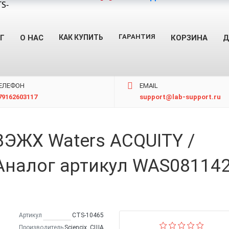
TS-
ГАРАНТИЯ
Г
О НАС
КАК КУПИТЬ
КОРЗИНА
Д
ЕЛЕФОН
EMAIL
79162603117
support@lab-support.ru
ВЭЖХ Waters ACQUITY /
Аналог артикул WAS081142
Артикул
CTS-10465
Производитель
Sciencix, США