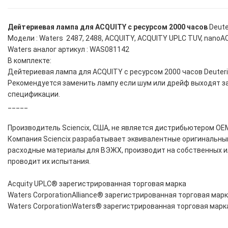
Дейтериевая лампа для ACQUITY с ресурсом 2000 часов
Deute
Модели : Waters 2487, 2488, ACQUITY, ACQUITY UPLC TUV, nano
Waters аналог артикул : WAS081142
В комплекте:
Дейтериевая лампа для ACQUITY с ресурсом 2000 часов Deuteriu
Рекомендуется заменить лампу если шум или дрейф выходят за
спецификации.
_____
Производитель Sciencix, США, не является дистрибьютером OEM
Компания Sciencix разрабатывает эквивалентные оригинальны
расходные материалы для ВЭЖХ, производит на собственных и
проводит их испытания.
Acquity UPLC® зарегистрированная торговая марка
Waters CorporationAlliance® зарегистрированная торговая мар
Waters CorporationWaters® зарегистрированная торговая марка