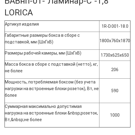
БАВнп-01-"Ламинар-С"-1,8
LORICA
Артикул изделия
1R-D.001-18.0
Габаритные размеры бокса в сборе с
1800х760х1870
подставкой, мм (ШхГхВ)
Размеры рабочей камеры, мм (ШхГхВ)
1730х625х650
Масса бокса в сборе с подставкой (нетто), кг,
206
не более
Мощность, потребляемая боксом (без учета
нагрузки на встроенные блоки розеток), Вт, не
590
более
Суммарная максимально допустимая
нагрузка на встроенные блоки &nbsp;розеток,
1000
Вт,&nbsp;не более