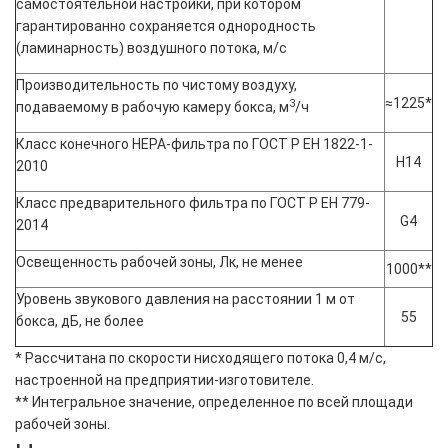
самостоятельной настройки, при котором
гарантированно сохраняется однородность
(ламинарность) воздушного потока, м/с
Производительность по чистому воздуху,
≈1225*
3
подаваемому в рабочую камеру бокса, м
/ч
Класс конечного HEPA-фильтра по ГОСТ Р ЕН 1822-1-
H14
2010
Класс предварительного фильтра по ГОСТ Р ЕН 779-
G4
2014
Освещенность рабочей зоны, Лк, не менее
1000**
Уровень звукового давления на расстоянии 1 м от
55
бокса, дБ, не более
* Рассчитана по скорости нисходящего потока 0,4 м/с,
настроенной на предприятии-изготовителе.
** Интегральное значение, определенное по всей площади
рабочей зоны.