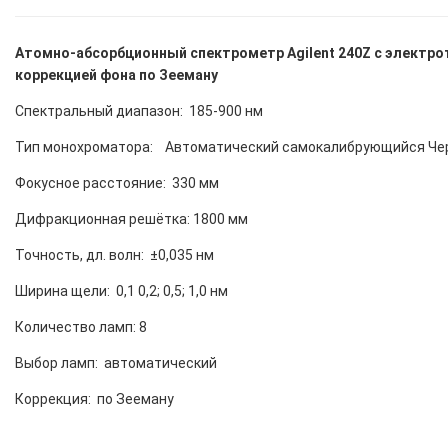
Атомно-абсорбционный спектрометр Agilent 240Z c электр
коррекцией фона по Зееману
Спектральный диапазон: 185-900 нм
Тип монохроматора: Автоматический самокалибрующийся Че
Фокусное расстояние: 330 мм
Дифракционная решётка: 1800 мм
Точность, дл. волн: ±0,035 нм
Ширина щели: 0,1 0,2; 0,5; 1,0 нм
Количество ламп: 8
Выбор ламп: автоматический
Коррекция: по Зееману