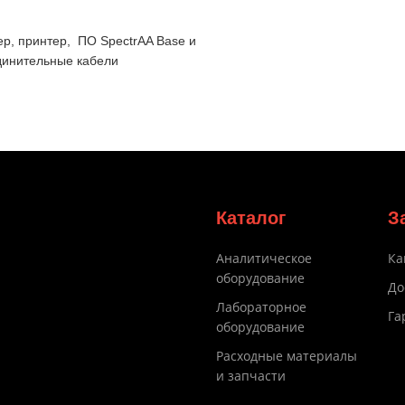
ер, принтер, ПО SpectrAA Base и
единительные кабели
Каталог
З
Аналитическое
Ка
оборудование
До
Лабораторное
Га
оборудование
Расходные материалы
и запчасти