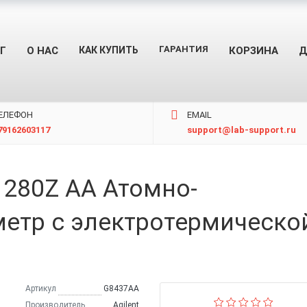
ГАРАНТИЯ
Г
О НАС
КАК КУПИТЬ
КОРЗИНА
Д
ЕЛЕФОН
EMAIL
79162603117
support@lab-support.ru
 280Z AA Атомно-
етр c электротермическо
Артикул
G8437AA
Производитель
Agilent