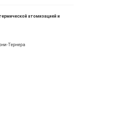
отермической атомизацией и
рни-Тернера