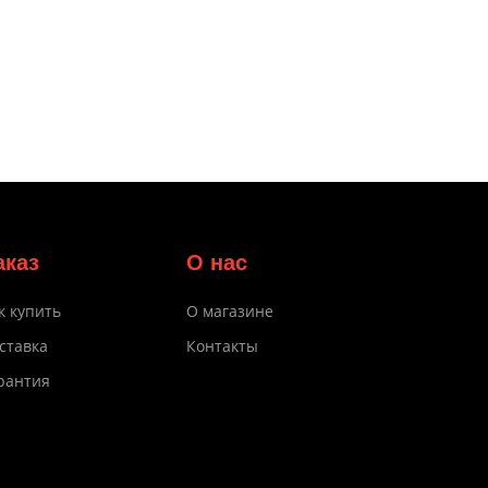
аказ
О нас
к купить
О магазине
ставка
Контакты
рантия