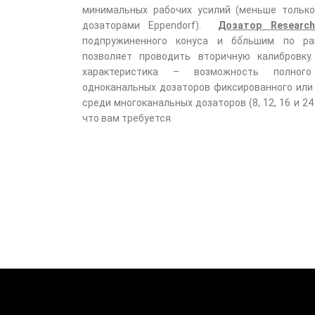
минимальных рабочих усилий (меньше только
дозаторами Eppendorf).
Дозатор Research
подпружиненного конуса и бốльшим по ра
позволяет проводить вторичную калибровк
характеристика – возможность полного
одноканальных дозаторов фиксированного или
среди многоканальных дозаторов (8, 12, 16 и 24
что вам требуется.