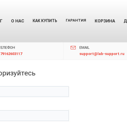
ГАРАНТИЯ
Г
О НАС
КАК КУПИТЬ
КОРЗИНА
Д
TЕЛЕФОН
EMAIL
+79162603117
support@lab-support.ru
оризуйтесь